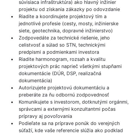
súvisiaca infraštruktúra) ako hlavný inžinier
projektu od získania zákazky po odovzdanie
Riadite a koordinujete projektový tím a
jednotlivé profesie (cesty, mosty, inžinierske
siete, geotechnika, dopravné inžinierstvo)
Zodpovedáte za technické riešenie, jeho
celistvosť a súlad so STN, technickými
predpismi a podmienkami investora
Riadite harmonogram, rozsah a kvalitu
projektových prác naprieč všetkými stupňami
dokumentácie (DÚR, DSP, realizačná
dokumentácia)
Autorizujete projektovú dokumentáciu a
preberáte za ňu odbornú zodpovednosť
Komunikujete s investorom, dotknutými orgánmi,
správcami a externými konzultantmi počas
prípravy aj povoľovania
Podieľate sa na príprave ponúk do verejných
súťaží, kde vaše referencie slúžia ako podklad