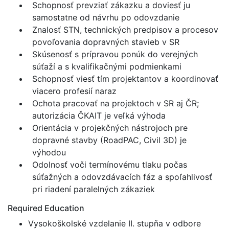
Schopnosť prevziať zákazku a doviesť ju
samostatne od návrhu po odovzdanie
Znalosť STN, technických predpisov a procesov
povoľovania dopravných stavieb v SR
Skúsenosť s prípravou ponúk do verejných
súťaží a s kvalifikačnými podmienkami
Schopnosť viesť tím projektantov a koordinovať
viacero profesií naraz
Ochota pracovať na projektoch v SR aj ČR;
autorizácia ČKAIT je veľká výhoda
Orientácia v projekčných nástrojoch pre
dopravné stavby (RoadPAC, Civil 3D) je
výhodou
Odolnosť voči termínovému tlaku počas
súťažných a odovzdávacích fáz a spoľahlivosť
pri riadení paralelných zákaziek
Required Education
Vysokoškolské vzdelanie II. stupňa v odbore