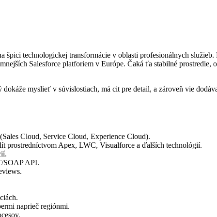
a špici technologickej transformácie v oblasti profesionálnych služieb.
amnejších Salesforce platforiem v Európe. Čaká ťa stabilné prostredie, o
áže myslieť v súvislostiach, má cit pre detail, a zároveň vie dodávať 
í (Sales Cloud, Service Cloud, Experience Cloud).
ít prostredníctvom Apex, LWC, Visualforce a ďalších technológií.
ií.
ST/SOAP API.
reviews.
ciách.
permi naprieč regiónmi.
ocesov.