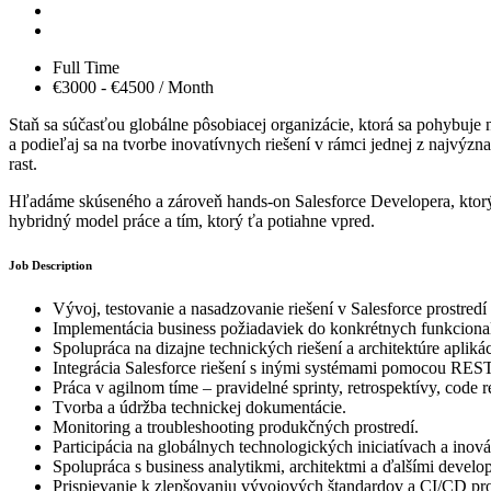
Full Time
€3000 - €4500 / Month
Staň sa súčasťou globálne pôsobiacej organizácie, ktorá sa pohybuje n
a podieľaj sa na tvorbe inovatívnych riešení v rámci jednej z najvýzn
rast.
Hľadáme skúseného a zároveň hands-on Salesforce Developera, ktorý dok
hybridný model práce a tím, ktorý ťa potiahne vpred.
Job Description
Vývoj, testovanie a nasadzovanie riešení v Salesforce prostred
Implementácia business požiadaviek do konkrétnych funkcional
Spolupráca na dizajne technických riešení a architektúre aplikác
Integrácia Salesforce riešení s inými systémami pomocou RE
Práca v agilnom tíme – pravidelné sprinty, retrospektívy, code 
Tvorba a údržba technickej dokumentácie.
Monitoring a troubleshooting produkčných prostredí.
Participácia na globálnych technologických iniciatívach a inová
Spolupráca s business analytikmi, architektmi a ďalšími develo
Prispievanie k zlepšovaniu vývojových štandardov a CI/CD pr