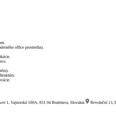
om.
erného office prostredia).
ikácie.
rce.
stém).
truktúry.
ovácie.
wer 1, Vajnorská 100A, 831 04 Bratislava, Slovakia
Revoluční 13, P