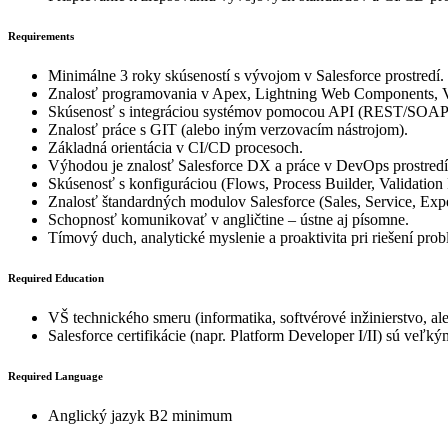
Requirements
Minimálne 3 roky skúseností s vývojom v Salesforce prostredí.
Znalosť programovania v Apex, Lightning Web Components, V
Skúsenosť s integráciou systémov pomocou API (REST/SOAP
Znalosť práce s GIT (alebo iným verzovacím nástrojom).
Základná orientácia v CI/CD procesoch.
Výhodou je znalosť Salesforce DX a práce v DevOps prostredí
Skúsenosť s konfiguráciou (Flows, Process Builder, Validatio
Znalosť štandardných modulov Salesforce (Sales, Service, Exp
Schopnosť komunikovať v angličtine – ústne aj písomne.
Tímový duch, analytické myslenie a proaktivita pri riešení pro
Required Education
VŠ technického smeru (informatika, softvérové inžinierstvo, a
Salesforce certifikácie (napr. Platform Developer I/II) sú veľk
Required Language
Anglický jazyk B2 minimum