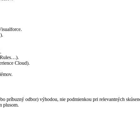
isualforce.
).
.
n Rules…).
erience Cloud).
blémov.
lebo príbuzný odbor) výhodou, nie podmienkou pri relevantných skúsen
ým plusom.