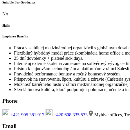
Suitable For Graduates
No
Skills
Employee Benefits
Práca v stabilnej medzinárodnej organizácii s globálnym dosah
Flexibilný hybridný model práce (kombinácia home office a mod
25 dní dovolenky + platené sick days.
Interné aj externé školenia zamerané na softvérový vývoj, certif
Prístup k najnovším technológiám a platformám v rámci Salesfo
Pravidelné performance bonusy a ročný bonusový systém.
Príspevok na stravovanie, šport, kultúru a zdravie (Cafeteria sy
Možnosť kariérneho rastu v rámci medzinárodnej organizačnej š
Skvelá tímová kultúra, ktorá podporuje spoluprácu, učenie a in
Phone
+421 905 381 917
+420 608 335 533
Myhive offices, To
Email