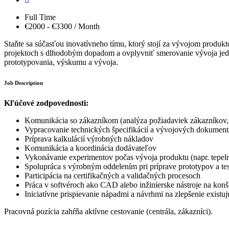
Full Time
€2000 - €3300 / Month
Staňte sa súčasťou inovatívneho tímu, ktorý stojí za vývojom produk
projektoch s dlhodobým dopadom a ovplyvniť smerovanie vývoja jedin
prototypovania, výskumu a vývoja.
Job Description
Kľúčové zodpovednosti:
Komunikácia so zákazníkom (analýza požiadaviek zákazníkov, n
Vypracovanie technických špecifikácií a vývojových dokumentác
Príprava kalkulácií výrobných nákladov
Komunikácia a koordinácia dodávateľov
Vykonávanie experimentov počas vývoja produktu (napr. tepeln
Spolupráca s výrobným oddelením pri príprave prototypov a te
Participácia na certifikačných a validačných procesoch
Práca v softvéroch ako CAD alebo inžinierske nástroje na konš
Iniciatívne prispievanie nápadmi a návrhmi na zlepšenie existuj
Pracovná pozícia zahŕňa aktívne cestovanie (centrála, zákazníci).