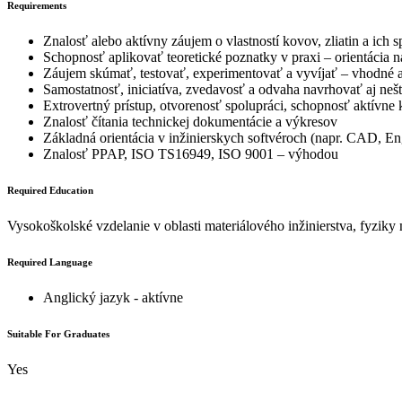
Requirements
Znalosť alebo aktívny záujem o vlastností kovov, zliatin a ich s
Schopnosť aplikovať teoretické poznatky v praxi – orientácia 
Záujem skúmať, testovať, experimentovať a vyvíjať – vhodné aj
Samostatnosť, iniciatíva, zvedavosť a odvaha navrhovať aj neš
Extrovertný prístup, otvorenosť spolupráci, schopnosť aktívn
Znalosť čítania technickej dokumentácie a výkresov
Základná orientácia v inžinierskych softvéroch (napr. CAD, E
Znalosť PPAP, ISO TS16949, ISO 9001 – výhodou
Required Education
Vysokoškolské vzdelanie v oblasti materiálového inžinierstva, fyziky
Required Language
Anglický jazyk - aktívne
Suitable For Graduates
Yes