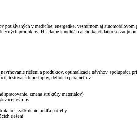
tov používaných v medicíne, energetike, vesmírnom aj automobilovom p
ečných produktov. Hľadáme kandidáta alebo kandidátku so záujmom o s
avrhovanie riešení a produktov, optimalizácia návrhov, spolupráca pri
ií, testovacích postupov, definícia parametrov
é spracovanie, zmena štruktúry materiálov)
stovacej výroby
trukciu – zaškolenie podľa potreby
úcich riešení