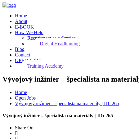
Home
About
E-BOOK
How We Help
Recruitment as a Service
Digital Headhunting
Blog
Contact
OPEN JOBS
Training Academy
Vývojový inžinier – špecialista na materiál
Home
Open Jobs
Vývojový inžinier – špecialista na materiály | ID: 265
Vývojový inžinier – špecialista na materiály | ID: 265
Share On