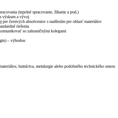
pracovania (tepelné spracovanie, žíhanie a pod.)
na výskum a vývoj
 pre čerstvých absolventov s nadšením pre oblasť materiálov
tandardné riešenia
e komunikovať so zahraničnými kolegami
ngin) – výhodou
 materiálov, hutníctva, metalurgie alebo podobného technického smeru