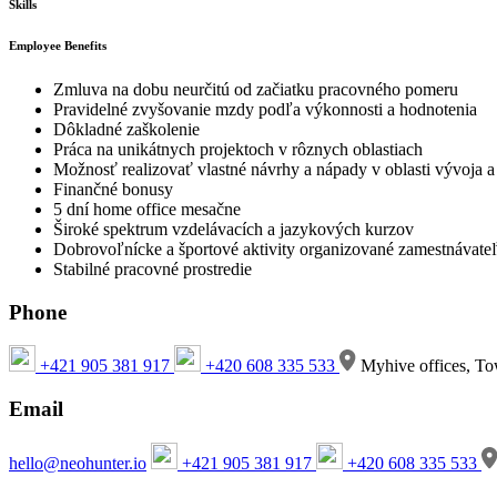
Skills
Employee Benefits
Zmluva na dobu neurčitú od začiatku pracovného pomeru
Pravidelné zvyšovanie mzdy podľa výkonnosti a hodnotenia
Dôkladné zaškolenie
Práca na unikátnych projektoch v rôznych oblastiach
Možnosť realizovať vlastné návrhy a nápady v oblasti vývoja a
Finančné bonusy
5 dní home office mesačne
Široké spektrum vzdelávacích a jazykových kurzov
Dobrovoľnícke a športové aktivity organizované zamestnávat
Stabilné pracovné prostredie
Phone
+421 905 381 917
+420 608 335 533
Myhive offices, To
Email
hello@neohunter.io
+421 905 381 917
+420 608 335 533