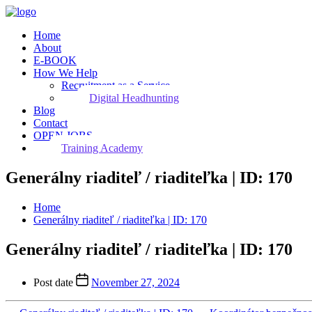
Home
About
E-BOOK
How We Help
Recruitment as a Service
Digital Headhunting
Blog
Contact
OPEN JOBS
Training Academy
Generálny riaditeľ / riaditeľka | ID: 170
Home
Generálny riaditeľ / riaditeľka | ID: 170
Generálny riaditeľ / riaditeľka | ID: 170
Post date
November 27, 2024