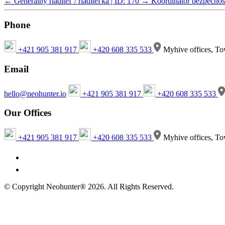
←
Generálny riaditeľ / riaditeľka | ID: 170
→
Koordinátor bezpečnosti
Phone
+421 905 381 917
+420 608 335 533
Myhive offices, To
Email
hello@neohunter.io
+421 905 381 917
+420 608 335 533
Our Offices
+421 905 381 917
+420 608 335 533
Myhive offices, To
© Copyright Neohunter® 2026. All Rights Reserved.