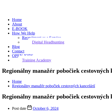
Home
About
E-BOOK
How We Help
Recruitment as a Service
Digital Headhunting
Blog
Contact
OPEN JOBS
Training Academy
Regionálny manažér pobočiek cestovných k
Home
Regionálny manažér pobočiek cestovných kancelárií
Regionálny manažér pobočiek cestovných k
Post date
October 6, 2024