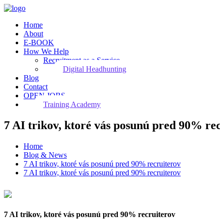
Home
About
E-BOOK
How We Help
Recruitment as a Service
Digital Headhunting
Blog
Contact
OPEN JOBS
Training Academy
7 AI trikov, ktoré vás posunú pred 90% re
Home
Blog & News
7 AI trikov, ktoré vás posunú pred 90% recruiterov
7 AI trikov, ktoré vás posunú pred 90% recruiterov
7 AI trikov, ktoré vás posunú pred 90% recruiterov