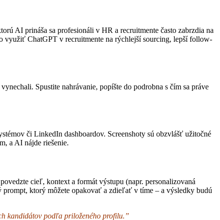
 ktorú AI prináša sa profesionáli v HR a recruitmente často zabrzdia na
využiť ChatGPT v recruitmente na rýchlejší sourcing, lepší follow-
 vynechali. Spustite nahrávanie, popíšte do podrobna s čím sa práve
ystémov či LinkedIn dashboardov. Screenshoty sú obzvlášť užitočné
m, a AI nájde riešenie.
ovedzte cieľ, kontext a formát výstupu (napr. personalizovaná
sný prompt, ktorý môžete opakovať a zdieľať v tíme – a výsledky budú
h kandidátov podľa priloženého profilu.”