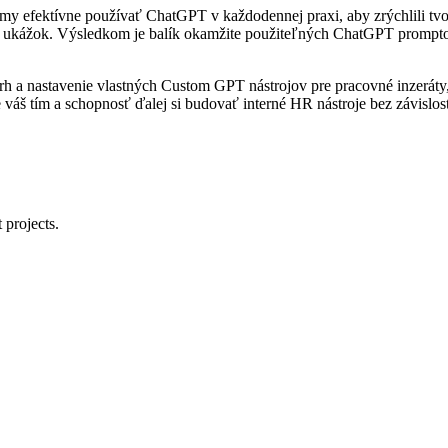
ímy efektívne používať ChatGPT v každodennej praxi, aby zrýchlili tvo
ukážok. Výsledkom je balík okamžite použiteľných ChatGPT promptov, 
rh a nastavenie vlastných Custom GPT nástrojov pre pracovné inzeráty
váš tím a schopnosť ďalej si budovať interné HR nástroje bez závislos
 projects.