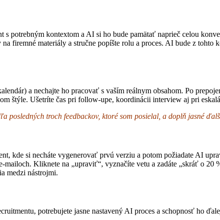
 potrebným kontextom a AI si ho bude pamätať naprieč celou konverzác
ky na firemné materiály a stručne popíšte rolu a proces. AI bude z tohto
kalendár) a nechajte ho pracovať s vaším reálnym obsahom. Po prepojen
štýle. Ušetríte čas pri follow-upe, koordinácii interview aj pri eska
 posledných troch feedbackov, ktoré som posielal, a doplň jasné ďalš
, kde si necháte vygenerovať prvú verziu a potom požiadate AI upraviť
mailoch. Kliknete na „upraviť“, vyznačíte vetu a zadáte „skráť o 20 % a
ia medzi nástrojmi.
ruitmentu, potrebujete jasne nastavený AI proces a schopnosť ho ďalej 