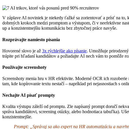
V záplave AI noviniek je niekedy ťažké sa zorientovať a prísť na to, k
dobrných krokoch medzi promptom a výstupom, či v neefektívne nastav
up a konzistentnejšiu komunikáciu bez zbytočnej práce navyše.
Rozprávajte namiesto písania
Hovorené slovo je až
3x rýchlejšie ako písanie
. Umožňuje prirodzený t
trápite pri hľadaní kandidátov a požiadajte AI nech vám to pomôže ro
Používajte screenshoty
Screenshoty menia hru v HR efektivite. Moderné OCR ich rozoberie n
tam, kde kopírovanie textu nestačí – napríklad pri nejasnostiach s onl
Nechajte AI písať prompty
Kvalita výstupu záleží od promptu. Zle napísaný prompt doručí nekva
správa kandidátovi, screening otázky, alebo hodnotiaca tabuľka). Uše
konzistentnejšie.
Prompt: „Správaj sa ako expert na HR automatizáciu a navrhni