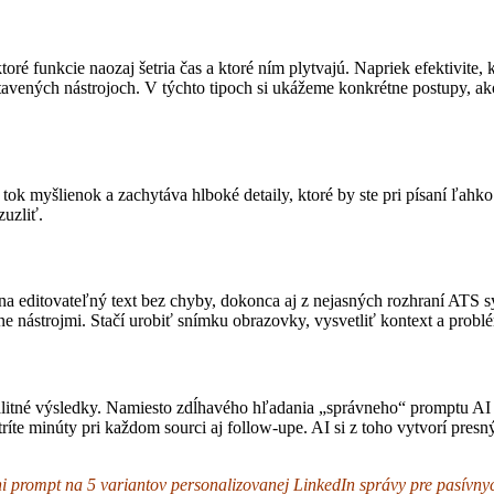
toré funkcie naozaj šetria čas a ktoré ním plytvajú. Napriek efektivite,
ených nástrojoch. V týchto tipoch si ukážeme konkrétne postupy, ako 
ok myšlienok a zachytáva hlboké detaily, ktoré by ste pri písaní ľahko
zuzliť.
a editovateľný text bez chyby, dokonca aj z nejasných rozhraní ATS s
ine nástrojmi. Stačí urobiť snímku obrazovky, vysvetliť kontext a problé
litné výsledky. Namiesto zdĺhavého hľadania „správneho“ promptu AI p
tríte minúty pri každom sourci aj follow-upe. AI si z toho vytvorí pre
 prompt na 5 variantov personalizovanej LinkedIn správy pre pasívnyc