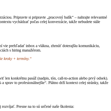
iou. Pripravte si pripravte „pracovný balík“ – nahrajte relevantné
 kontextu vychádzať počas celej konverzácie, takže nebudete stále
í vie prehľadať inbox a vlákna, zhrnúť doterajšiu komunikáciu,
láciách s hiring manažérom.
ie kroky + termíny.“
 len konkrétnu pasáž (nadpis, tón, call-to-action alebo prvý odsek).
 sprav to profesionálnejšie“. Plátno drží kontext celej stránky, takže
rozvíjať. Presne na to sú určené naše školenia: