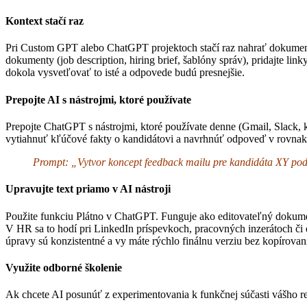
Kontext stačí raz
Pri Custom GPT alebo ChatGPT projektoch stačí raz nahrať dokument s
dokumenty (job description, hiring brief, šablóny správ), pridajte lin
dokola vysvetľovať to isté a odpovede budú presnejšie.
Prepojte AI s nástrojmi, ktoré používate
Prepojte ChatGPT s nástrojmi, ktoré používate denne (Gmail, Slack, 
vytiahnuť kľúčové fakty o kandidátovi a navrhnúť odpoveď v rovnakom 
Prompt: „Vytvor koncept feedback mailu pre kandidáta XY podľa
Upravujte text priamo v AI nástroji
Použite funkciu Plátno v ChatGPT. Funguje ako editovateľný dokument
V HR sa to hodí pri LinkedIn príspevkoch, pracovných inzerátoch či e-
úpravy sú konzistentné a vy máte rýchlo finálnu verziu bez kopírovan
Využite odborné školenie
Ak chcete AI posunúť z experimentovania k funkčnej súčasti vášho rec